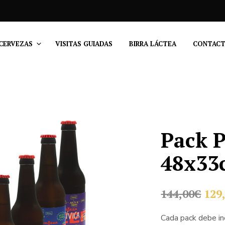
CERVEZAS
VISITAS GUIADAS
BIRRA LÁCTEA
CONTAC
Pack P
48x33
El
144,00
€
129
pre
Cada pack debe inc