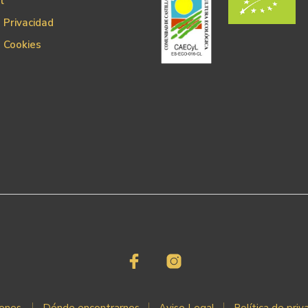
l
e Privacidad
e Cookies
iones.
Dónde encontrarnos
Aviso Legal
Política de priv