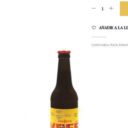
AÑADIR A LA L
CATEGORÍA:
PACK PERS