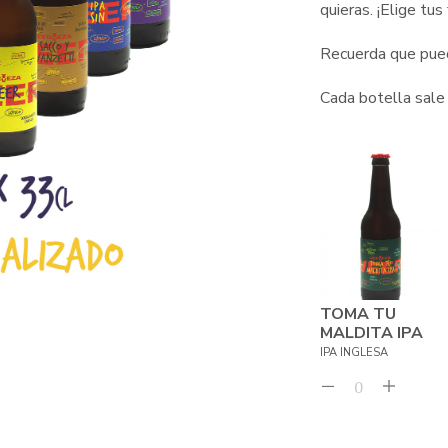
ori
quieras. ¡Elige tus 
era:
Recuerda que pue
144
Cada botella sale
TOMA TU
MALDITA IPA
IPA INGLESA