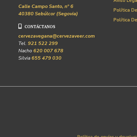
Aviso Lega
Calle Campo Santo, nº 6
Política D
40380 Sebúlcor (Segovia)
Política D
CONTÁCTANOS
cervezavegana@cervezaveer.com
Tel.
921 522 299
Nacho
620 007 678
Silvia
655 479 030
Política de envíos y devoluc