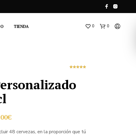
0
0
TO
TIENDA
1
Valorado con
5.00
de 5
en base a
ersonalizado
valoración de
un cliente
cl
N
O
H
El
,00
€
A
Y
cio
precio
P
luir 48 cervezas, en la proporción que tú
R