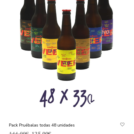
Pack Pruébalas todas 48 unidades
El
El
144,00
€
125,00
€