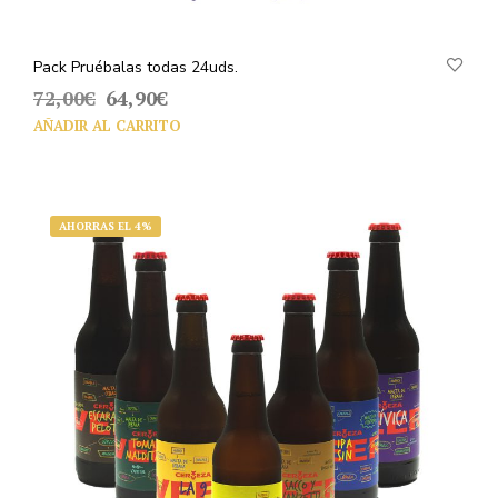
Pack Pruébalas todas 24uds.
El
El
72,00
€
64,90
€
precio
precio
AÑADIR AL CARRITO
original
actual
era:
es:
72,00€.
64,90€.
AHORRAS EL 4%