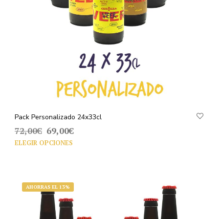
Pack Personalizado 24x33cl
El
El
72,00
€
69,00
€
precio
precio
ELEGIR OPCIONES
original
actual
era:
es:
72,00€.
69,00€.
AHORRAS EL 13%