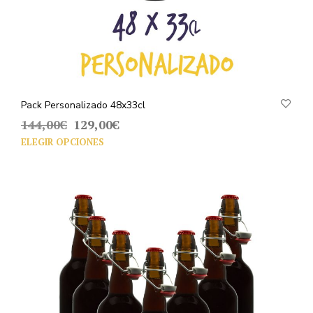
Pack Personalizado 48x33cl
El
El
144,00
€
129,00
€
precio
precio
ELEGIR OPCIONES
original
actual
era:
es:
144,00€.
129,00€.