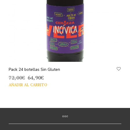
Pack 24 botellas Sin Gluten
El
El
72,00
€
64,90
€
precio
precio
AÑADIR AL CARRITO
original
actual
era:
es:
72,00€.
64,90€.