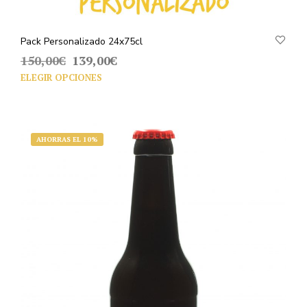
Pack Personalizado 24x75cl
El
El
150,00
€
139,00
€
precio
precio
ELEGIR OPCIONES
original
actual
era:
es:
150,00€.
139,00€.
AHORRAS EL 10%